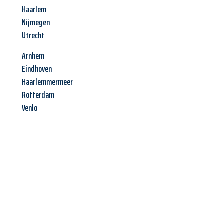
Haarlem
Nijmegen
Utrecht
Arnhem
Eindhoven
Haarlemmermeer
Rotterdam
Venlo
Jetzt anfragen &
Angebot
mit Best-Preis
erhalten!