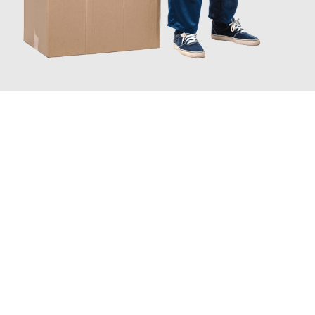
JETZT ANFRAGEN
Erleben Sie mit Umzugsmeister Grunewald Hamm, wie
einfach
und stressfrei Ihr Umzug Hamm Maastricht
sein kann. Unser
Expertenteam steht bereit, um Ihnen einen reibungslosen
Übergang in Ihr neues Zuhause zu garantieren.
Jetzt
unverbindliches Angebot
erhalten &