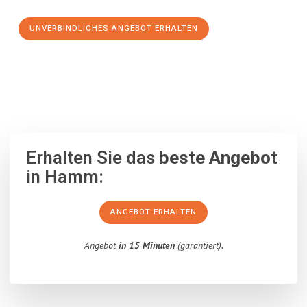
UNVERBINDLICHES ANGEBOT ERHALTEN
100% unverbindlich
– Garantiert eine Antwort
innerhalb von 15
Minuten
.
Erhalten Sie das
beste Angebot
in Hamm:
ANGEBOT ERHALTEN
Angebot
in 15 Minuten
(garantiert).